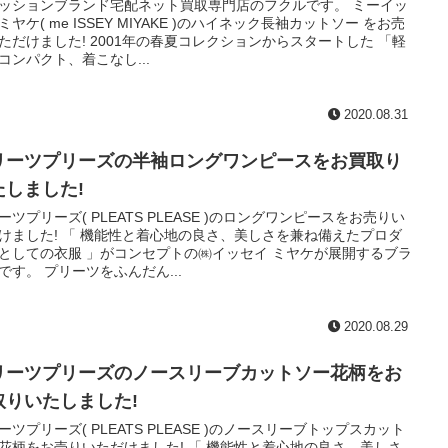
ッションブランド宅配ネット買取専門店のフクルです。 ミーイッ
ミヤケ( me ISSEY MIYAKE )のハイネック長袖カットソー をお売
ただけました! 2001年の春夏コレクションからスタートした 「軽
コンパクト、着こなし...
2020.08.31
リーツプリーズの半袖ロングワンピースをお買取り
たしました!
ーツプリーズ( PLEATS PLEASE )のロングワンピースをお売りい
けました! 「 機能性と着心地の良さ、美しさを兼ね備えたプロダ
としての衣服 」がコンセプトの㈱イッセイ ミヤケが展開するブラ
です。 プリーツをふんだん...
2020.08.29
リーツプリーズのノースリーブカットソー花柄をお
取りいたしました!
ーツプリーズ( PLEATS PLEASE )のノースリーブトップスカット
花柄をお売りいただけました! 「 機能性と着心地の良さ、美しさ