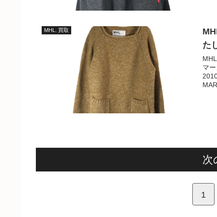
M
MHL. 買取
た
MH
マー
20
MAR
次
1