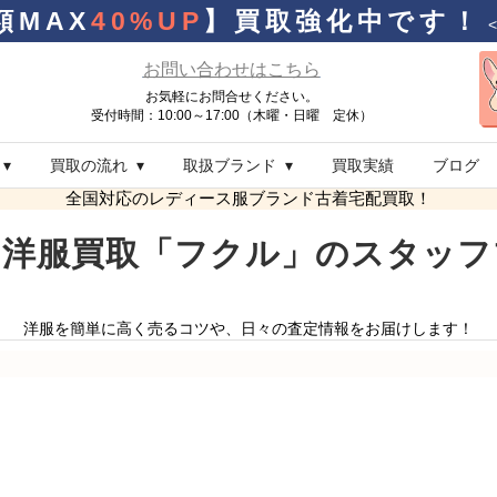
額MAX
40%UP
】
買取強化中です！
お問い合わせはこちら
お気軽にお問合せください。
受付時間：10:00～17:00（木曜・日曜 定休）
買取の流れ
取扱ブランド
買取実績
ブログ
全国対応のレディース服ブランド古着宅配買取！
な洋服買取「フクル」のスタッフ
洋服を簡単に高く売るコツや、日々の査定情報をお届けします！