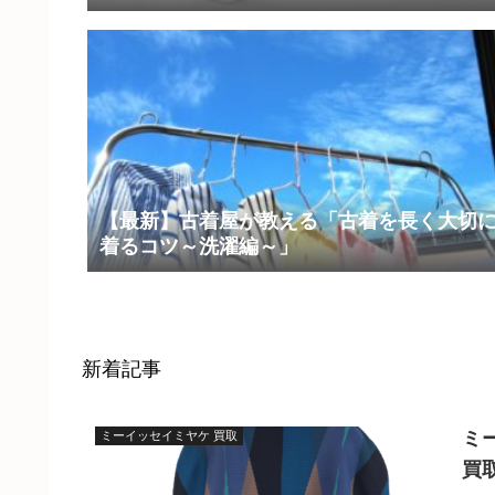
【最新】古着屋が教える「古着を長く大切
着るコツ～洗濯編～」
新着記事
ミ
ミーイッセイミヤケ 買取
買