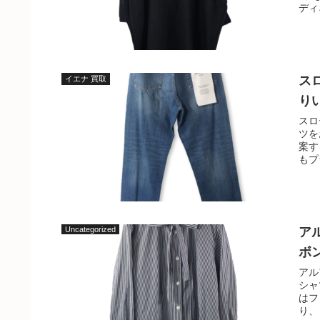
ディ
ス
イエナ 買取
り
スロ
ツを
案す
もプ
Uncategorized
ア
ボ
アル
シャ
はフ
り、