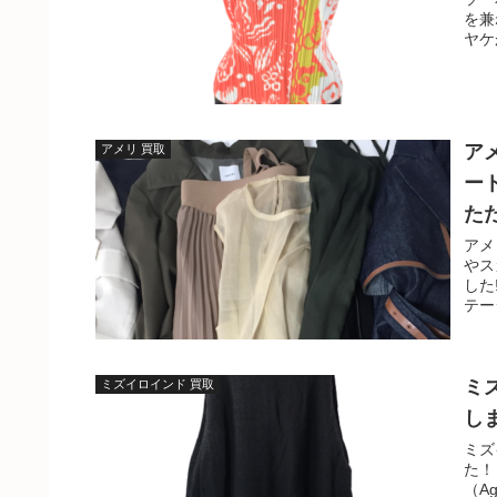
を兼
ヤケ
ア
アメリ 買取
ー
た
アメ
やス
した
テージ
ミ
ミズイロインド 買取
し
ミズ
た！
（A