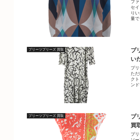
ファ
セイ
りい
量で
プ
プリーツプリーズ 買取
い
プリ
ただ
クト
ンド
プ
プリーツプリーズ 買取
買
プリ
ソー