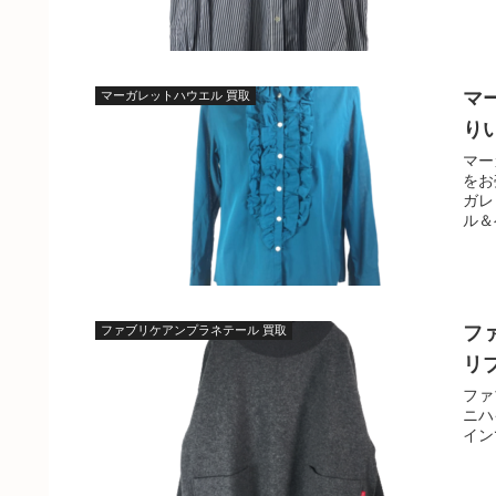
マ
マーガレットハウエル 買取
り
マー
をお
ガレ
ル＆
フ
ファブリケアンプラネテール 買取
リ
ファブ
ニハ
インで